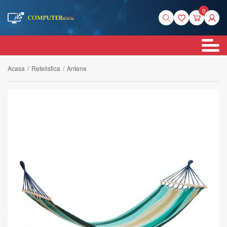
0
Acasa
/
Retelistica
/
Antene