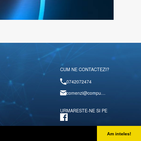
CUM NE CONTACTEZI?
0742072474
comenzi@computerescu.ro
URMARESTE-NE SI PE
Am inteles!