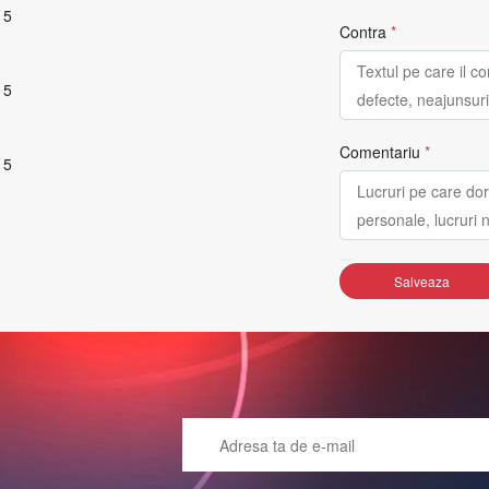
 5
Contra
*
 5
Comentariu
*
 5
Salveaza