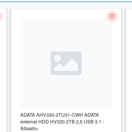
ATA
HDD USB3.1 2TB EXT. 2.5"/RED AHV300
 3.1 -
2TU31-CRD ADATA
1 recenzie