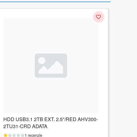
-
SAMSUNG Portable SSD T7 2TB external
USB 3.2 Gen 2 indigo blue
1 recenzie