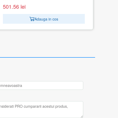
952.10
lei
Adauga in cos