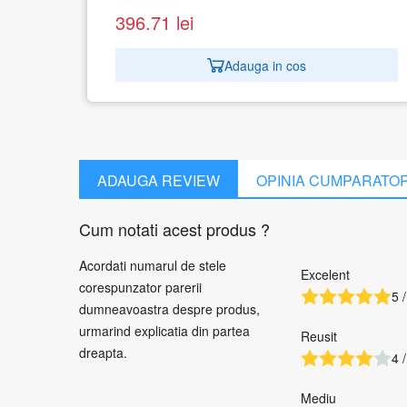
1 recenzie
391.74
lei
 cos
Adauga in cos
ADAUGA REVIEW
OPINIA CUMPARATO
Cum notati acest produs ?
Acordati numarul de stele
Excelent
corespunzator parerii
5 /
dumneavoastra despre produs,
urmarind explicatia din partea
Reusit
dreapta.
4 /
Mediu