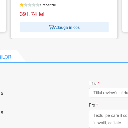
501.56
lei
Adauga in cos
RILOR
Titlu
*
 5
Pro
*
 5