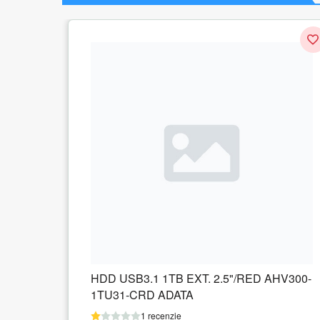
.5"/RED AHV300-
ADATA AHV320-2TU31-CWH AD
external HDD HV320 2TB 2,5 USB
Albastru