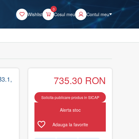
0
Wishlist
Cosul meu
Contul meu
735.30
RON
B3.1,
Solicita publicare produs in SICAP
Alerta stoc
Adauga la favorite