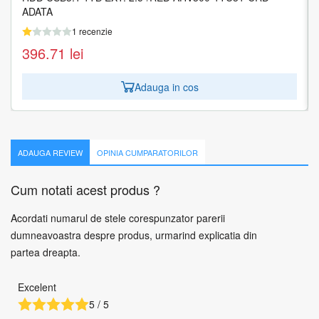
ADATA
2TB 2,5 USB 3.1 - Albastru
1 recenzie
1 recenzie
396.71
391.74
lei
lei
Adauga in cos
Adauga in cos
ADAUGA REVIEW
OPINIA CUMPARATORILOR
Cum notati acest produs ?
Acordati numarul de stele corespunzator parerii
dumneavoastra despre produs, urmarind explicatia din
partea dreapta.
Excelent
5 / 5