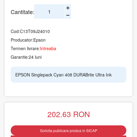
Cantitate:
Cod:
C13T09J24010
Producator:
Epson
Termen livrare:
Intreaba
Garantie:
24 luni
EPSON Singlepack Cyan 408 DURABrite Ultra Ink
202.63
RON
Solicita publicare produs in SICAP