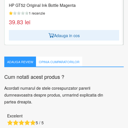
HP GT52 Original Ink Bottle Magenta
HP GT52 Original Ink Bottle Yellow
1 recenzie
1 recenzie
39.83
39.83
lei
lei
Adauga in cos
Adauga in cos
ADAUGA REVIEW
OPINIA CUMPARATORILOR
Cum notati acest produs ?
Acordati numarul de stele corespunzator parerii
dumneavoastra despre produs, urmarind explicatia din
partea dreapta.
Excelent
5 / 5