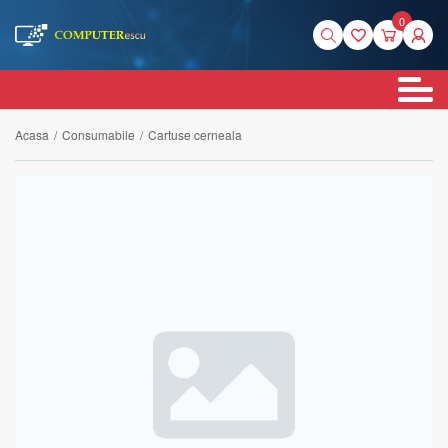
0
Acasa
/
Consumabile
/
Cartuse cerneala