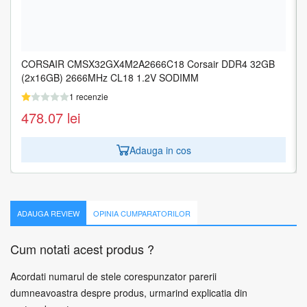
CORSAIR CMSX32GX4M2A2666C18 Corsair DDR4 32GB
MEMORY DIMM 16GB PC25600 DDR4/KVR32N22S8/16
(2x16GB) 2666MHz CL18 1.2V SODIMM
KINGSTON
1 recenzie
1 recenzie
478.07
201.00
lei
lei
Adauga in cos
Adauga in cos
ADAUGA REVIEW
OPINIA CUMPARATORILOR
Cum notati acest produs ?
Acordati numarul de stele corespunzator parerii
dumneavoastra despre produs, urmarind explicatia din