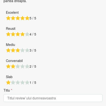
partea dreapta.
Excelent
5 / 5
Reusit
4 / 5
Mediu
3 / 5
Convenabil
2 / 5
Slab
1 / 5
Titlu
*