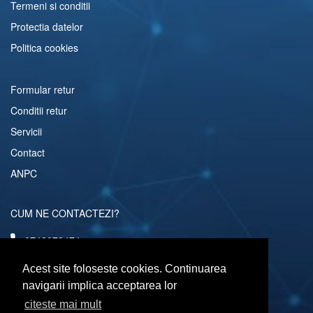
Termeni si conditii
Protectia datelor
Politica cookies
Formular retur
Conditii retur
Servicii
Contact
ANPC
CUM NE CONTACTEZI?
0742072474
comenzi@computerescu.ro
Acest site foloseste cookies. Continuarea
navigarii implica acceptarea lor
citeste mai mult
URMARESTE-NE SI PE