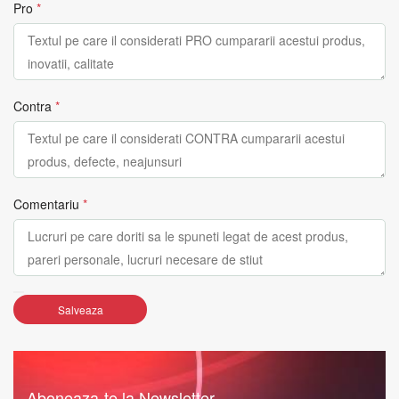
Pro
*
Contra
*
Comentariu
*
Salveaza
Aboneaza-te la Newsletter