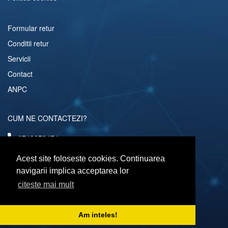
Formular retur
Conditii retur
Servicii
Contact
ANPC
CUM NE CONTACTEZI?
0742072474
comenzi@computerescu.ro
Acest site foloseste cookies. Continuarea
navigarii implica acceptarea lor
citeste mai mult
URMARESTE-NE SI PE
Am inteles!
Copyright © 2026 Computerescu.ro. All rights reserved