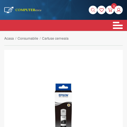
0
Acasa
/
Consumabile
/
Cartuse cerneala