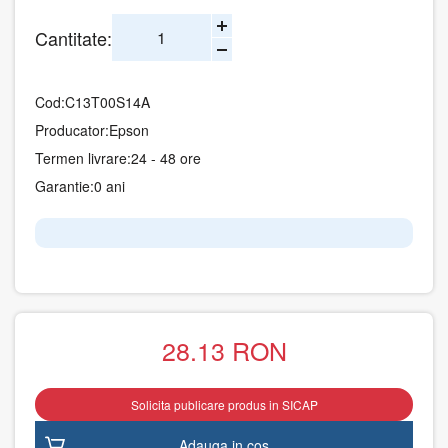
Cantitate:
Cod:
C13T00S14A
Producator:
Epson
Termen livrare:
24 - 48 ore
Garantie:
0 ani
28.13
RON
Solicita publicare produs in SICAP
Adauga in cos