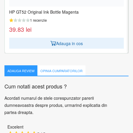
HP GT52 Original Ink Bottle Magenta
HP GT52 Original Ink Bottle Yellow
1 recenzie
1 recenzie
39.83
39.83
lei
lei
Adauga in cos
Adauga in cos
ADAUGA REVIEW
OPINIA CUMPARATORILOR
Cum notati acest produs ?
Acordati numarul de stele corespunzator parerii
dumneavoastra despre produs, urmarind explicatia din
partea dreapta.
Excelent