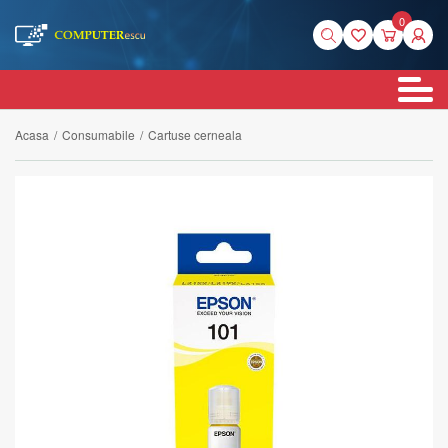
0
Acasa
/
Consumabile
/
Cartuse cerneala