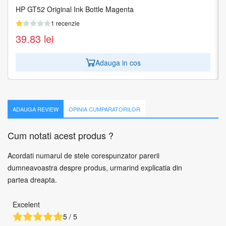
HP GT52 Original Ink Bottle Magenta
HP GT52 Original Ink Bottle Yellow
1 recenzie
1 recenzie
39.83
39.83
lei
lei
Adauga in cos
Adauga in cos
ADAUGA REVIEW
OPINIA CUMPARATORILOR
Cum notati acest produs ?
Acordati numarul de stele corespunzator parerii
dumneavoastra despre produs, urmarind explicatia din
partea dreapta.
Excelent
5 / 5