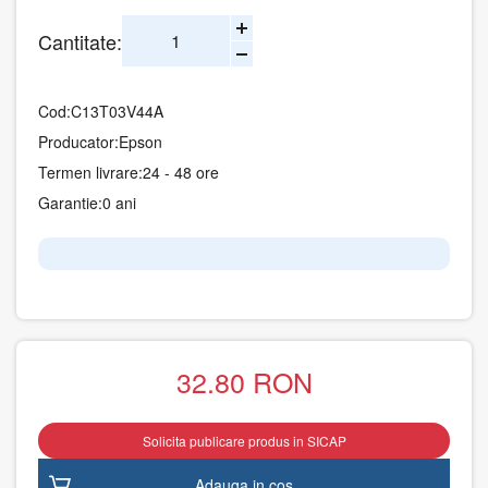
Cantitate:
Cod:
C13T03V44A
Producator:
Epson
Termen livrare:
24 - 48 ore
Garantie:
0 ani
32.80
RON
Solicita publicare produs in SICAP
Adauga in cos