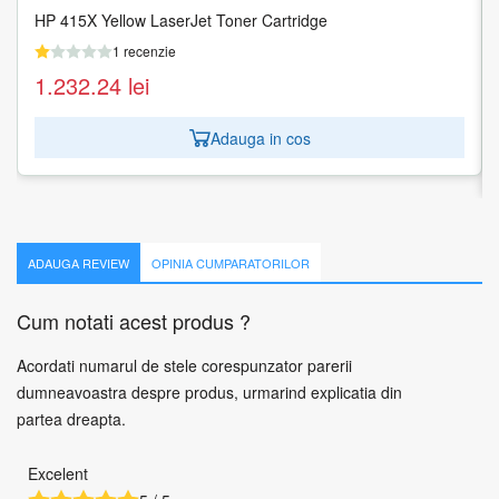
HP 415X Yellow LaserJet Toner Cartridge
XEROX 106R01294 Toner Xerox negru Phaser 5550, 30000
pagini
1 recenzie
1 recenzie
1.232.24
lei
831.61
lei
Adauga in cos
Adauga in cos
ADAUGA REVIEW
OPINIA CUMPARATORILOR
Cum notati acest produs ?
Acordati numarul de stele corespunzator parerii
dumneavoastra despre produs, urmarind explicatia din
partea dreapta.
Excelent