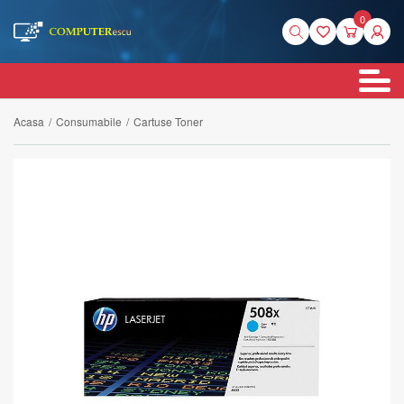
0
Acasa
/
Consumabile
/
Cartuse Toner