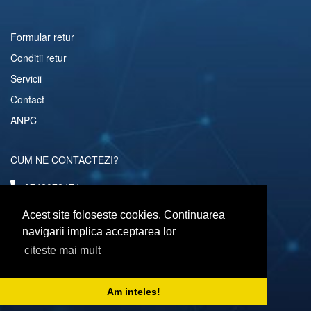
Formular retur
Conditii retur
Servicii
Contact
ANPC
CUM NE CONTACTEZI?
0742072474
comenzi@computerescu.ro
Acest site foloseste cookies. Continuarea
navigarii implica acceptarea lor
citeste mai mult
URMARESTE-NE SI PE
Am inteles!
Copyright © 2026 Computerescu.ro. All rights reserved