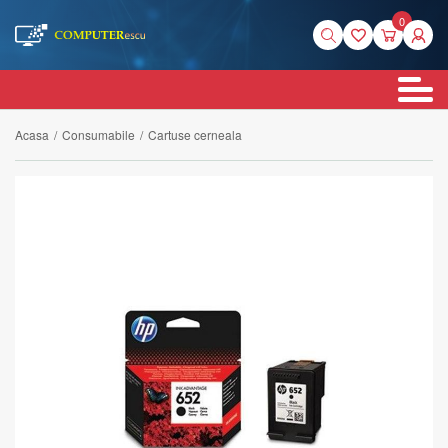
0
Acasa
/
Consumabile
/
Cartuse cerneala