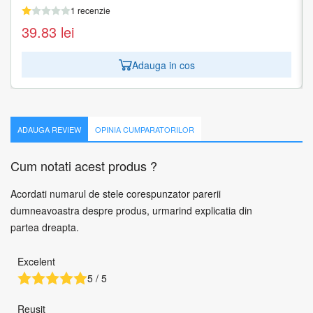
1 recenzie
1 recenzie
39.83
39.83
lei
lei
Adauga in cos
Adauga in cos
ADAUGA REVIEW
OPINIA CUMPARATORILOR
Cum notati acest produs ?
Acordati numarul de stele corespunzator parerii
dumneavoastra despre produs, urmarind explicatia din
partea dreapta.
Excelent
5 / 5
Reusit