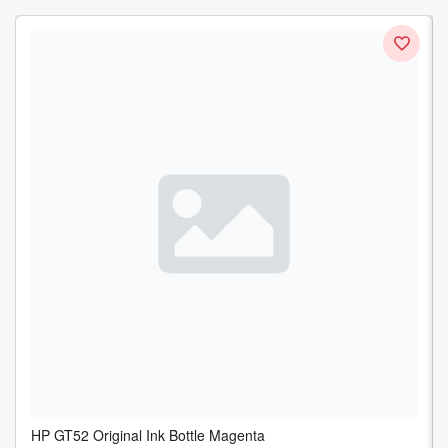
HP GT52 Original Ink Bottle Magenta
HP GT52 Original Ink Bottle Yellow