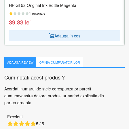
HP GT52 Original Ink Bottle Magenta
HP GT52 Original Ink Bottle Yellow
1 recenzie
1 recenzie
39.83
39.83
lei
lei
Adauga in cos
Adauga in cos
ADAUGA REVIEW
OPINIA CUMPARATORILOR
Cum notati acest produs ?
Acordati numarul de stele corespunzator parerii
dumneavoastra despre produs, urmarind explicatia din
partea dreapta.
Excelent
5 / 5