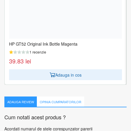
HP GT52 Original Ink Bottle Magenta
HP GT52 Original Ink Bottle Yellow
1 recenzie
1 recenzie
39.83
39.83
lei
lei
Adauga in cos
Adauga in cos
ADAUGA REVIEW
OPINIA CUMPARATORILOR
Cum notati acest produs ?
Acordati numarul de stele corespunzator parerii