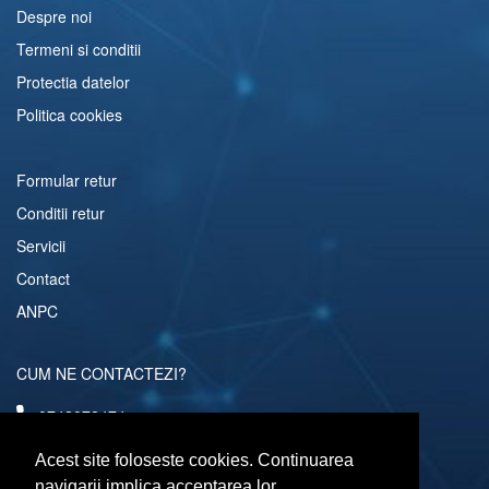
Despre noi
Termeni si conditii
Protectia datelor
Politica cookies
Formular retur
Conditii retur
Servicii
Contact
ANPC
CUM NE CONTACTEZI?
0742072474
comenzi@computerescu.ro
Acest site foloseste cookies. Continuarea
navigarii implica acceptarea lor