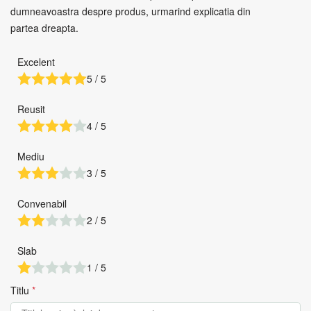
dumneavoastra despre produs, urmarind explicatia din
partea dreapta.
Excelent
5 / 5
Reusit
4 / 5
Mediu
3 / 5
Convenabil
2 / 5
Slab
1 / 5
Titlu
*