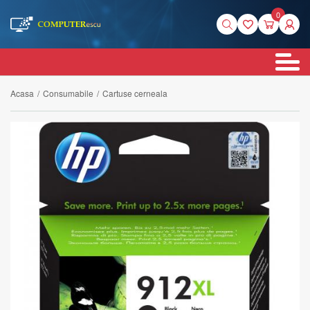
0
Acasa
/
Consumabile
/
Cartuse cerneala