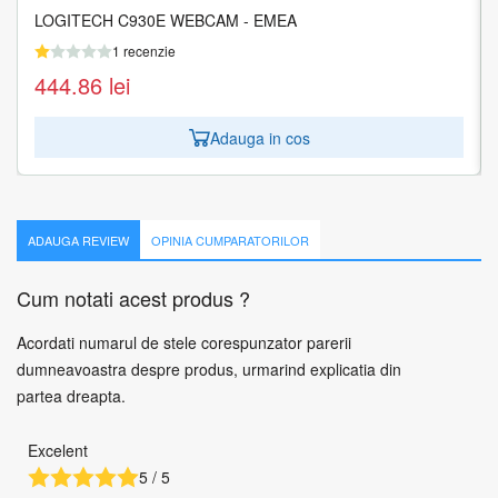
LOGITECH C930E WEBCAM - EMEA
LOGITECH CONNECT CONFERENCE CAM - EMEA
1 recenzie
1 recenzie
444.86
1.573.42
lei
lei
Adauga in cos
Adauga in cos
ADAUGA REVIEW
OPINIA CUMPARATORILOR
Cum notati acest produs ?
Acordati numarul de stele corespunzator parerii
dumneavoastra despre produs, urmarind explicatia din
partea dreapta.
Excelent
5 / 5