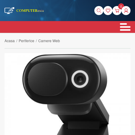
0
Acasa
/
Periferice
/
Camere Web