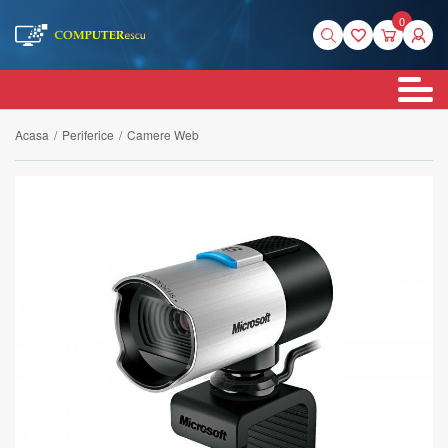
0
Acasa
/
Periferice
/
Camere Web