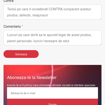
Contra
*
Comentariu
*
Salveaza
Aboneaza-te la Newsletter
Inscrie-te si fi primul care primeste ultimele noutati si ofertele speciale.
Trimite