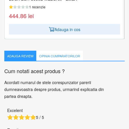
1 recenzie
1 recenzie
444.86
1.573.42
lei
lei
Adauga in cos
Adauga in cos
ADAUGA REVIEW
OPINIA CUMPARATORILOR
Cum notati acest produs ?
Acordati numarul de stele corespunzator parerii
dumneavoastra despre produs, urmarind explicatia din
partea dreapta.
Excelent
5 / 5