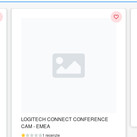
LOGITECH MEETUP CONFERENCE
CAM - EMEA
1 recenzie
4.721.10
lei
Adauga in cos
ENCE