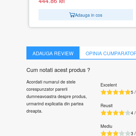
1.573.42
lei
 cos
Adauga in cos
ADAUGA REVIEW
OPINIA CUMPARATO
Cum notati acest produs ?
Acordati numarul de stele
Excelent
corespunzator parerii
5 /
dumneavoastra despre produs,
urmarind explicatia din partea
Reusit
dreapta.
4 /
Mediu
3 /