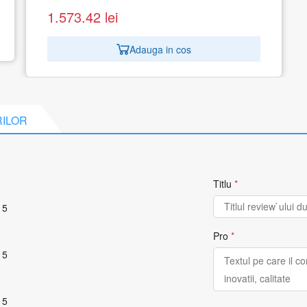
RILOR
Titlu
*
 5
Pro
*
 5
 5