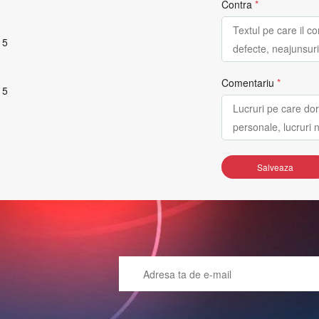
Contra
*
 5
Comentariu
*
 5
Salveaza