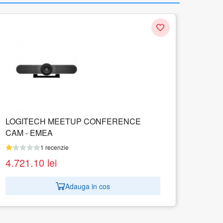
Camera Web Logitech C270, black
1 recenzie
171.92
lei
Adauga in cos