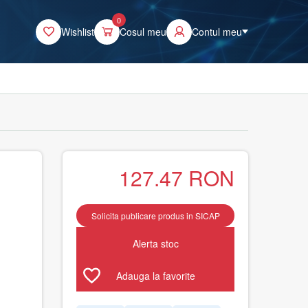
0
Wishlist
Cosul meu
Contul meu
127.47
RON
,
Solicita publicare produs in SICAP
Alerta stoc
Adauga la favorite