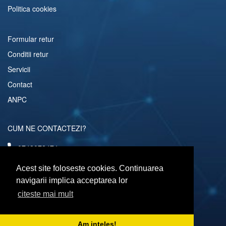
Politica cookies
Formular retur
Conditii retur
Servicii
Contact
ANPC
CUM NE CONTACTEZI?
0742072474
comenzi@computerescu.ro
Acest site foloseste cookies. Continuarea
navigarii implica acceptarea lor
citeste mai mult
URMARESTE-NE SI PE
Am inteles!