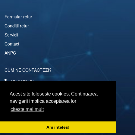
Formular retur
Conditii retur
Servicii
Contact
ANPC
CUM NE CONTACTEZI?
0742072474
comenzi@computerescu.ro
Acest site foloseste cookies. Continuarea
navigarii implica acceptarea lor
citeste mai mult
URMARESTE-NE SI PE
Am inteles!
Copyright © 2026 Computerescu.ro. All rights reserved