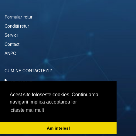
Formular retur
Conditii retur
Servicii
Contact
ANPC
CUM NE CONTACTEZI?
0742072474
comenzi@computerescu.ro
Acest site foloseste cookies. Continuarea
navigarii implica acceptarea lor
citeste mai mult
URMARESTE-NE SI PE
Am inteles!
Copyright © 2026 Computerescu.ro. All rights reserved