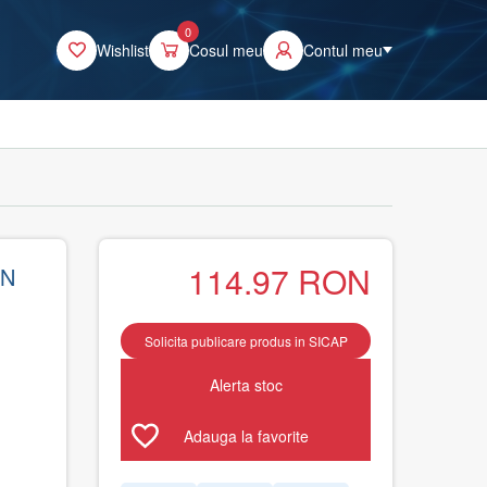
0
Wishlist
Cosul meu
Contul meu
114.97
RON
ON
Solicita publicare produs in SICAP
Alerta stoc
Adauga la favorite