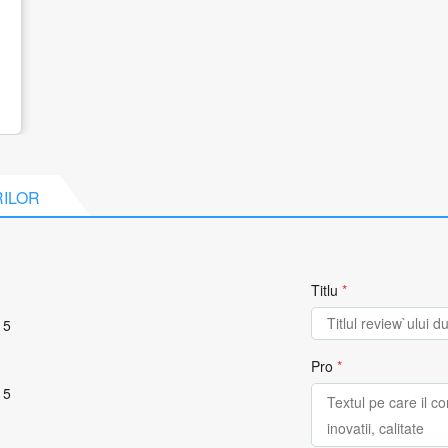
RILOR
Titlu
*
 5
Pro
*
 5