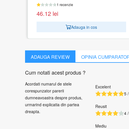
1 recenzie
46.12
lei
Adauga in cos
ADAUGA REVIEW
OPINIA CUMPARATO
Cum notati acest produs ?
Acordati numarul de stele
Excelent
corespunzator parerii
5 /
dumneavoastra despre produs,
urmarind explicatia din partea
Reusit
dreapta.
4 /
Mediu