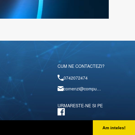
CUM NE CONTACTEZI?
0742072474
comenzi@computerescu.ro
URMARESTE-NE SI PE
Am inteles!