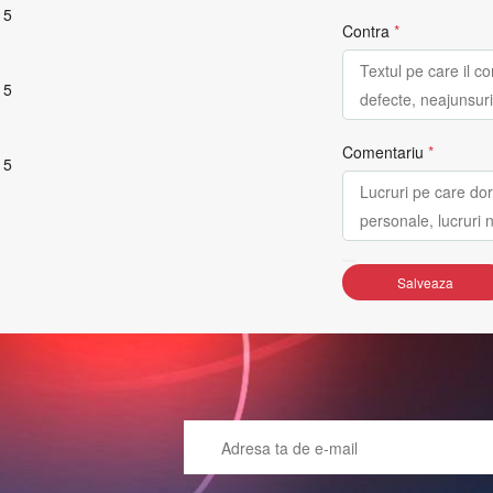
 5
Contra
*
 5
Comentariu
*
 5
Salveaza