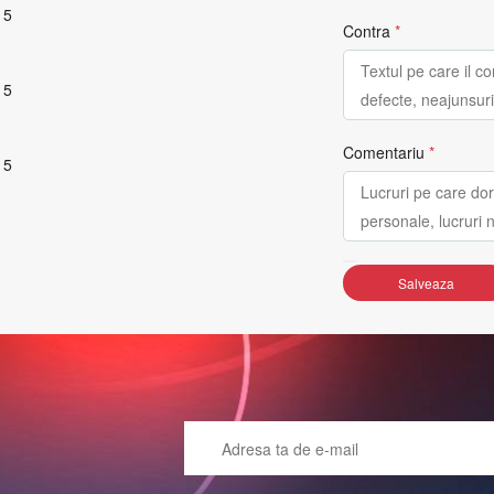
 5
Contra
*
 5
Comentariu
*
 5
Salveaza