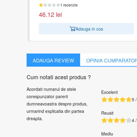
1 recenzie
46.12
lei
Adauga in cos
ADAUGA REVIEW
OPINIA CUMPARATO
Cum notati acest produs ?
Acordati numarul de stele
Excelent
corespunzator parerii
5 /
dumneavoastra despre produs,
urmarind explicatia din partea
Reusit
dreapta.
4 /
Mediu