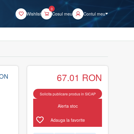
0
Wishlist
Cosul meu
Contul meu
67.01
RON
 ON
Solicita publicare produs in SICAP
Alerta stoc
Adauga la favorite