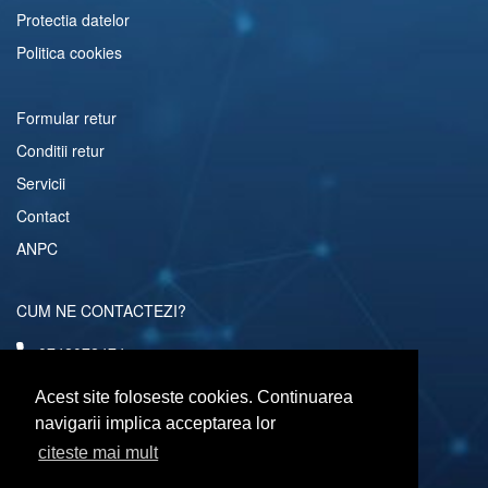
Protectia datelor
Politica cookies
Formular retur
Conditii retur
Servicii
Contact
ANPC
CUM NE CONTACTEZI?
0742072474
comenzi@computerescu.ro
Acest site foloseste cookies. Continuarea
navigarii implica acceptarea lor
citeste mai mult
URMARESTE-NE SI PE