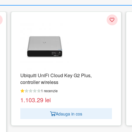
Router Wireless ZyXEL NBG-418NV2 v2,
4x LAN
1 recenzie
54.65
lei
Adauga in cos