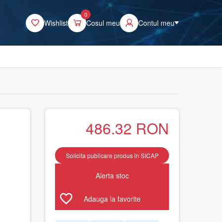
0
Wishlist
Cosul meu
Contul meu
486.32
RON
Solicita publicare produs in SICAP
Alerta stoc
Adauga la favorite