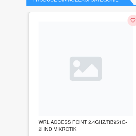
Ubiquiti UniFi Cloud Key G2 Plus,
controller wireless
1 recenzie
1.103.29
lei
Adauga in cos
4GHZ/RB951G-