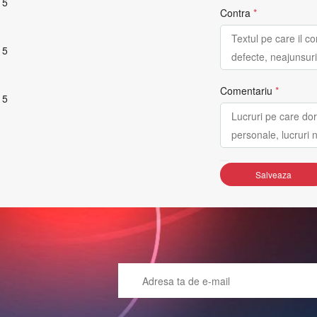
 5
Contra
*
 5
Comentariu
*
 5
Salveaza