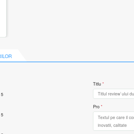
RILOR
Titlu
*
 5
Pro
*
 5