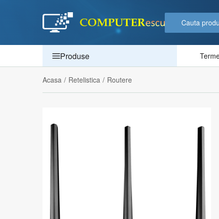
Produse
Termen
Acasa
/
Retelistica
/
Routere