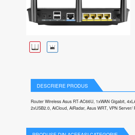
DESCRIERE PRODUS
Router Wireless Asus RT-AC66U, 1xWAN Gigabit, 4xLA
2xUSB2.0, AiCloud, AiRadar, Asus WRT, VPN Server/ P
PRODUSE DIN ACEEASI CATEGORIE