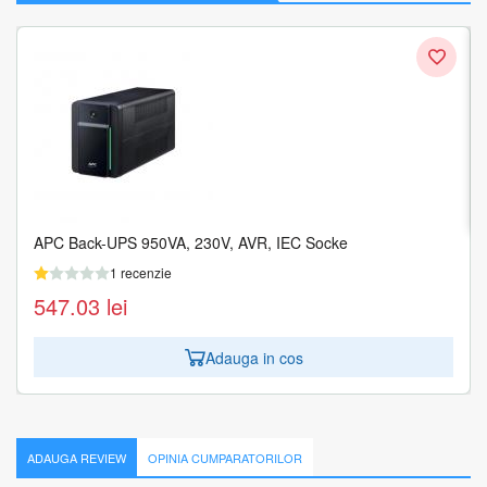
UPS NJOY Aira 600 centrale de incalzire
1 recenzie
544.79
lei
Adauga in cos
APC Back-UPS 950VA, 230V, AVR, IEC Socke
1 recenzie
547.03
lei
Adauga in cos
ADAUGA REVIEW
OPINIA CUMPARATORILOR