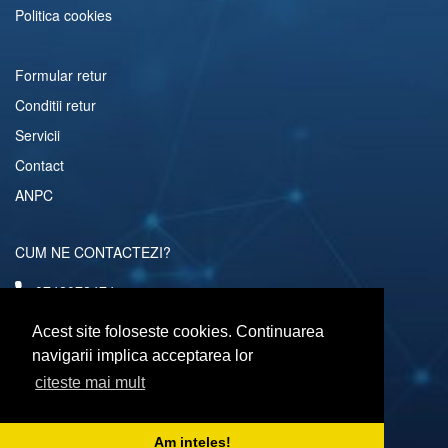
Politica cookies
Formular retur
Conditii retur
Servicii
Contact
ANPC
CUM NE CONTACTEZI?
0742072474
comenzi@computerescu.ro
Acest site foloseste cookies. Continuarea
navigarii implica acceptarea lor
citeste mai mult
URMARESTE-NE SI PE
Am inteles!
Copyright © 2026 Computerescu.ro. All rights reserved