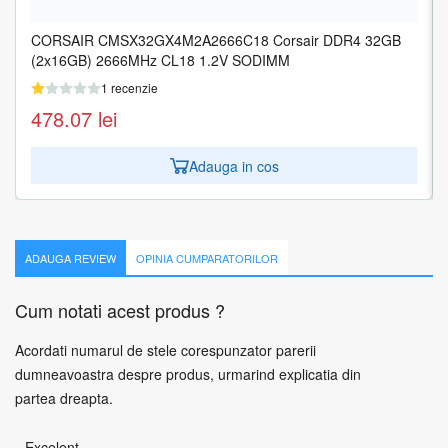
CORSAIR CMSX32GX4M2A2666C18 Corsair DDR4 32GB
MEMORY DIMM 16GB PC25600 DDR4/KVR32N22S8/16
(2x16GB) 2666MHz CL18 1.2V SODIMM
KINGSTON
1 recenzie
1 recenzie
478.07
201.00
lei
lei
Adauga in cos
Adauga in cos
ADAUGA REVIEW
OPINIA CUMPARATORILOR
Cum notati acest produs ?
Acordati numarul de stele corespunzator parerii
dumneavoastra despre produs, urmarind explicatia din
partea dreapta.
Excelent