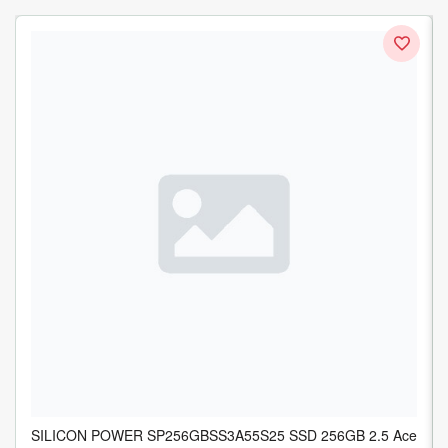
SILICON POWER SP256GBSS3A55S25 SSD 256GB 2.5 Ace
CORSAIR SSD MP600 PRO XT 2TB NVMe PCIe M.2